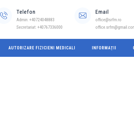
Telefon
Email
Admin: +40724048883
office@srfm.ro
Secretariat: +40767336000
office.srfm@gmail.co
AUTORIZARE FIZICIENI MEDICALI
INFORMAȚII