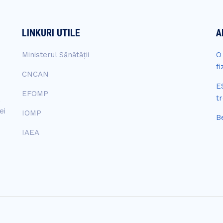
LINKURI UTILE
A
Ministerul Sănătății
O
fi
CNCAN
E
EFOMP
t
a
ei
IOMP
B
IAEA