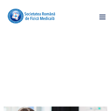
OUR TEAM
→
Our Team