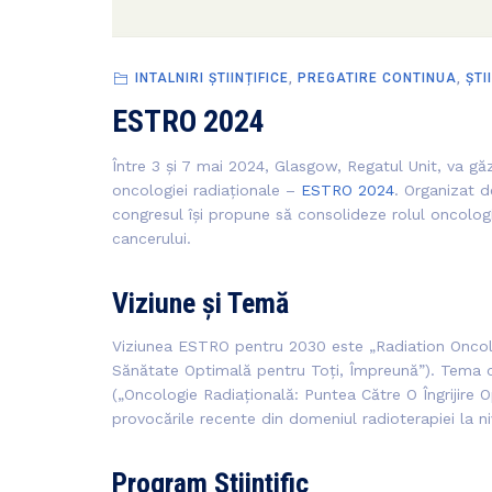
INTALNIRI ȘTIINȚIFICE
,
PREGATIRE CONTINUA
,
ȘTI
ESTRO 2024
Între 3 și 7 mai 2024, Glasgow, Regatul Unit, va g
oncologiei radiaționale –
ESTRO 2024
. Organizat 
congresul își propune să consolideze rolul oncologiei
cancerului.
Viziune și Temă
Viziunea ESTRO pentru 2030 este „Radiation Oncolog
Sănătate Optimală pentru Toți, Împreună”). Tema c
(„Oncologie Radiațională: Puntea Către O Îngrijire O
provocările recente din domeniul radioterapiei la ni
Program Științific