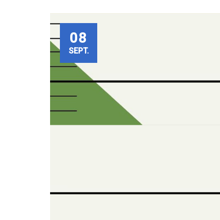
08
SEPT.