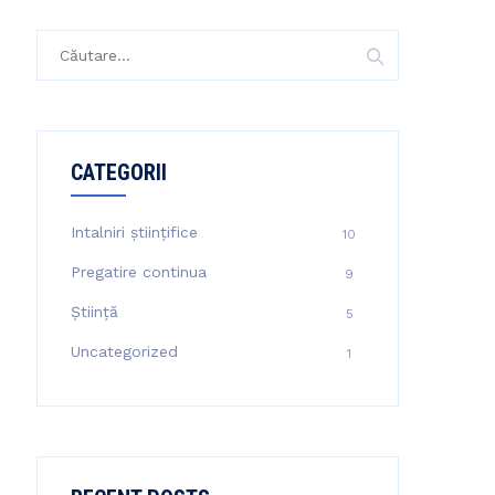
Caută
după:
CATEGORII
Intalniri științifice
10
Pregatire continua
9
Știință
5
Uncategorized
1