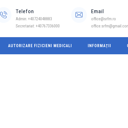
Telefon
Email
Admin: +40724048883
office@srfm.ro
Secretariat: +40767336000
office.srfm@gmail.co
AUTORIZARE FIZICIENI MEDICALI
INFORMAȚII