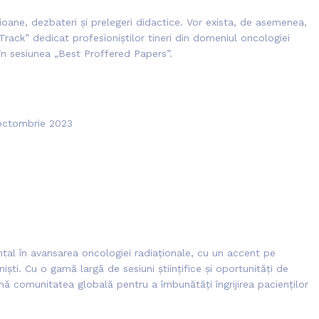
oane, dezbateri și prelegeri didactice. Vor exista, de asemenea,
Track” dedicat profesioniștilor tineri din domeniul oncologiei
 în sesiunea „Best Proffered Papers”.
 octombrie 2023
l în avansarea oncologiei radiaționale, cu un accent pe
oniști. Cu o gamă largă de sesiuni științifice și oportunități de
ă comunitatea globală pentru a îmbunătăți îngrijirea pacienților