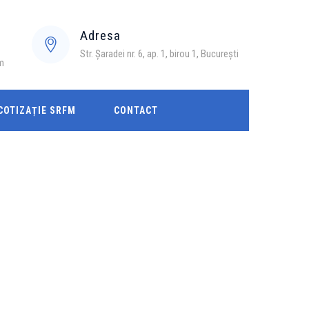
Adresa
Str. Șaradei nr. 6, ap. 1, birou 1, București
m
COTIZAȚIE SRFM
CONTACT
→
→
→
Informații
Intalniri științifice
ESTRO 2024