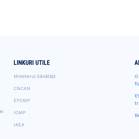
LINKURI UTILE
A
Ministerul Sănătății
O
fi
CNCAN
E
EFOMP
t
a
ei
IOMP
B
IAEA